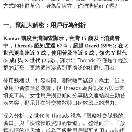
方式的社群革命，身為品牌方，你們準備好了嗎?
一、竄紅大解密：用戶行為剖析
Kantar 凱度台灣調查顯示，台灣 15 歲以上消費者
中，Threads 認知度達 67%，超越 Dcard (59%); 在 Z
世代更高達近 9 成，使用普及率近 6 成，領先 Y 世代
，顯示出 Threads 不僅是年輕族
(5 成) 與 X 世代 (2 成)
群的新寵，更將逐漸滲透到更廣泛的社群使用者。
使用動機以「打發時間、瀏覽熱門話題」為主，近 6
成用戶習慣隨意瀏覽，視 Threads 為資訊探索與日常
填充工具。女性用戶則更傾向分享貼文連結與主動發
表內容，顯示其在社交擴散與口碑效應上的潛力。
深入分析，Z 世代將 Threads 視為「觀察社會脈動的
窗口」與「快速獲取資訊的管道」。整體而言，「放
鬆心情的小天地」成為了多數用戶認可的 Threads 代