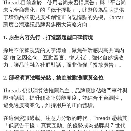
Threads目前處於「使用者尚未習慣廣告」與「平台尚
未完全商業化」的「低干擾期」，此階段為品牌提供
了增強品牌能見度和創造正向記憶點的先機。Kantar
凱度台灣建議品牌聚焦兩大策略方向：
1. 原生內容先行，打造議題型口碑情境
採用不依賴視覺的文字溝通，聚焦生活感與高共鳴內
容 (如迷因金句、互動留言、懶人包)，強化自然擴散
力，讓品牌融入社群對話，而非僅僅「投放廣告」。
2. 部署演算法曝光點，搶進被動瀏覽黃金位
Threads 仍以演算法推薦為主，品牌應搶佔熱門事件與
即時話題，提升觸及率與能見度，並結合平台調性，
避免過度商業化，維持用戶的正面體驗。
在這個資訊過載、注意力分散的時代，Threads 憑藉其
「低廣告干擾 + 真實互動」的優勢成為品牌與 Z 世代